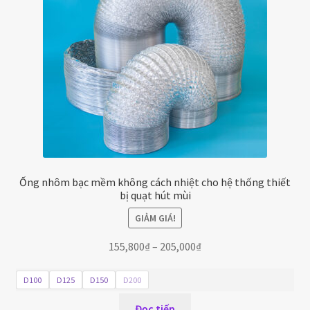
Ống nhôm bạc mềm không cách nhiệt cho hệ thống thiết
bị quạt hút mùi
GIẢM GIÁ!
Khoảng
155,800
₫
–
205,000
₫
giá:
từ
D100
D125
D150
D200
155,800₫
Đọc tiếp