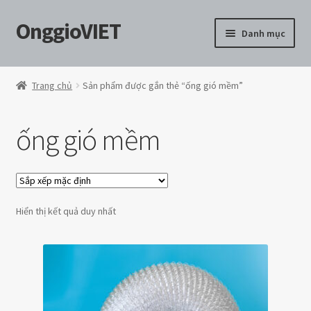
OnggioVIET
Đi
Chuyển
Danh mục
đến
đến
Điều
nội
Tổng quan
hướng
dung
Trang chủ
Sản phẩm được gắn thẻ “ống gió mềm”
Chính sách đổi trả hàng
ống gió mềm
Cửa hàng
Giỏ hàng
Hiển thị kết quả duy nhất
Tài khoản
Thanh toán